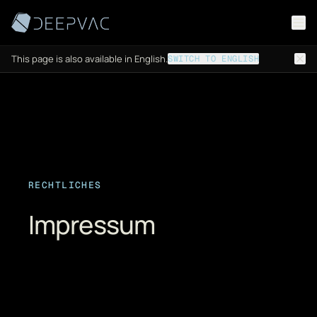
Zum Inhalt springen
This page is also available in English.
SWITCH TO ENGLISH
RECHTLICHES
Impressum