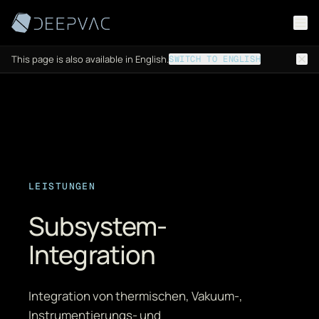
Zum Inhalt springen
This page is also available in English.
SWITCH TO ENGLISH
LEISTUNGEN
Subsystem-
Integration
Integration von thermischen, Vakuum-,
Instrumentierungs- und